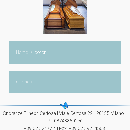
Home
cofani
sitemap
Onoranze Funebri Certosa | Viale Certosa,22 - 20155 Milano |
P.I. 08748850156
+39 02 324772 |
Fax. +39 02 39214568