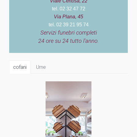
Viale Certosa, 22
tel. 02 32 47 72
Via Plana, 45
tel. 02 39 21 95 74
Servizi funebri completi
24 ore su 24 tutto l'anno.
cofani
Urne